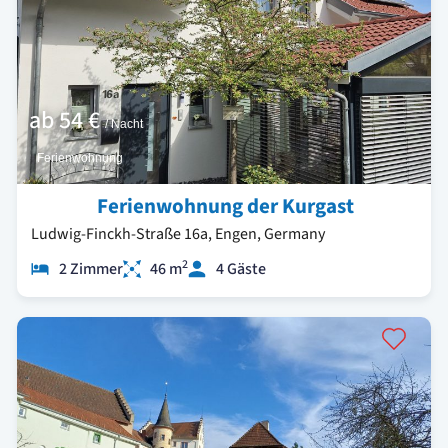
ab
54 €
/ Nacht
Ferienwohnung
Ferienwohnung der Kurgast
Ludwig-Finckh-Straße 16a, Engen, Germany
2
2 Zimmer
46 m
4 Gäste