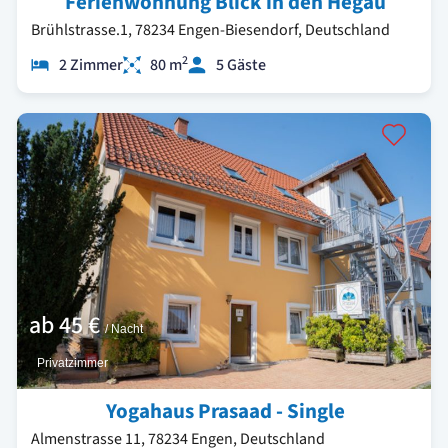
Ferienwohnung Blick in den Hegau
Brühlstrasse.1, 78234 Engen-Biesendorf, Deutschland
2
2 Zimmer
80 m
5 Gäste
ab
45 €
/ Nacht
Privatzimmer
Yogahaus Prasaad - Single
Almenstrasse 11, 78234 Engen, Deutschland