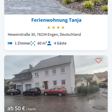
Ferienwohnung
Ferienwohnung Tanja
★★★★
Hewenstraße 30, 78234 Engen, Deutschland
2
1 Zimmer
60 m
4 Gäste
ab
50 €
/ Nacht