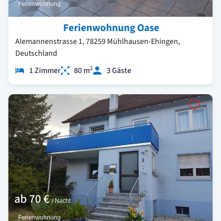
Ferienwohnung
Ferienwohnung Oase
Alemannenstrasse 1, 78259 Mühlhausen-Ehingen,
Deutschland
2
1 Zimmer
80 m
3 Gäste
ab
70 €
/ Nacht
Ferienwohnung