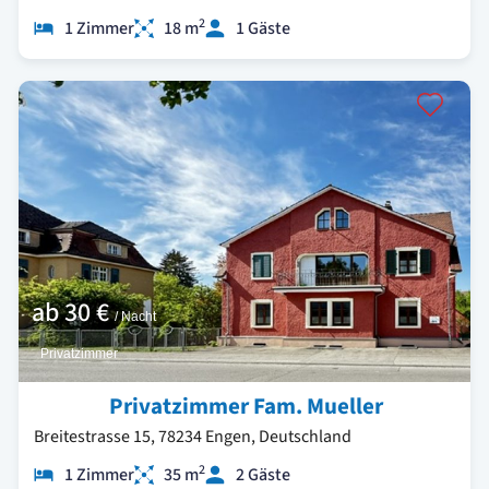
2
1 Zimmer
18 m
1 Gäste
ab
30 €
/ Nacht
Privatzimmer
Privatzimmer Fam. Mueller
Breitestrasse 15, 78234 Engen, Deutschland
2
1 Zimmer
35 m
2 Gäste