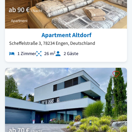
ab
90 €
/ Nacht
Apartment
Apartment Altdorf
Scheffelstraße 3, 78234 Engen, Deutschland
2
1 Zimmer
26 m
2 Gäste
ab
70 €
/ Nacht