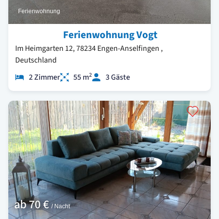
Ferienwohnung
Ferienwohnung Vogt
Im Heimgarten 12, 78234 Engen-Anselfingen ,
Deutschland
2
2 Zimmer
55 m
3 Gäste
ab
70 €
/ Nacht