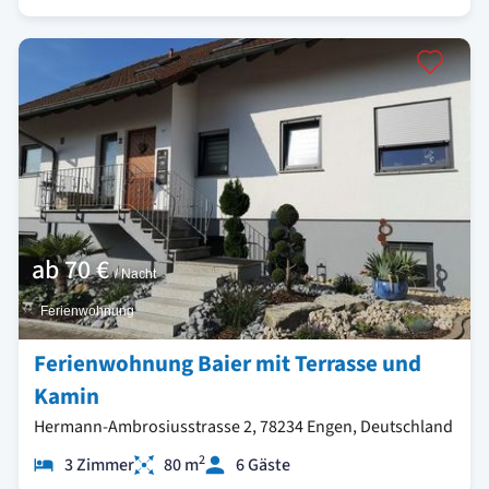
ab
70 €
/ Nacht
Ferienwohnung
Ferienwohnung Baier mit Terrasse und
Kamin
Hermann-Ambrosiusstrasse 2, 78234 Engen, Deutschland
2
3 Zimmer
80 m
6 Gäste