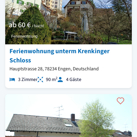
ab
60 €
/ Nacht
Ferienwohnung
Ferienwohnung unterm Krenkinger
Schloss
Hauptstrasse 28, 78234 Engen, Deutschland
2
3 Zimmer
90 m
4 Gäste