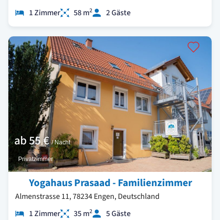
2
1 Zimmer
58 m
2 Gäste
ab
55 €
/ Nacht
Privatzimmer
Yogahaus Prasaad - Familienzimmer
Almenstrasse 11, 78234 Engen, Deutschland
2
1 Zimmer
35 m
5 Gäste