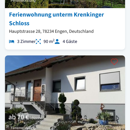
Ferienwohnung
Ferienwohnung unterm Krenkinger
Schloss
Hauptstrasse 28, 78234 Engen, Deutschland
2
3 Zimmer
90 m
4 Gäste
ab
70 €
/ Nacht
Ferienwohnung