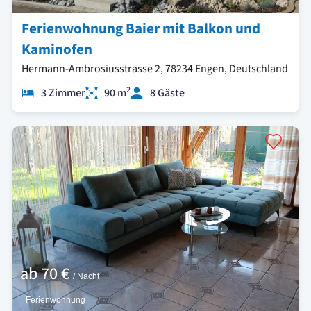
Ferienwohnung Baier mit Balkon und
Kaminofen
Hermann-Ambrosiusstrasse 2, 78234 Engen, Deutschland
2
3 Zimmer
90 m
8 Gäste
ab
70 €
/ Nacht
Ferienwohnung