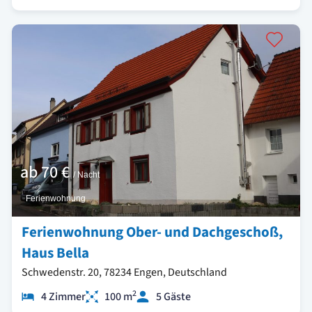
ab
70 €
/ Nacht
Ferienwohnung
Ferienwohnung Ober- und Dachgeschoß,
Haus Bella
Schwedenstr. 20, 78234 Engen, Deutschland
2
4 Zimmer
100 m
5 Gäste