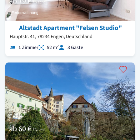
ab
79 €
/ Nacht
Ferienwohnung
Altstadt Apartment "Felsen Studio"
Hauptstr. 41, 78234 Engen, Deutschland
2
1 Zimmer
52 m
3 Gäste
ab
60 €
/ Nacht