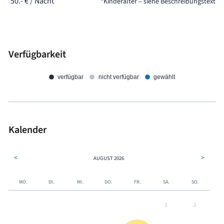
50.- € / Nacht
*Kinderalter – siehe Beschreibungstext
Verfügbarkeit
verfügbar
nicht verfügbar
gewählt
Kalender
<
>
AUGUST
2026
MO.
DI.
MI.
DO.
FR.
SA.
SO.
1
2