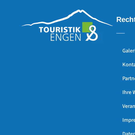
Recht
Galer
Kont
Partn
Ihre 
Veran
Impr
Daten