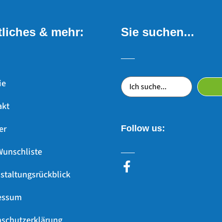
liches & mehr:
Sie suchen...
ie
akt
er
Follow us:
Wunschliste
staltungsrückblick
essum
schutzerklärung