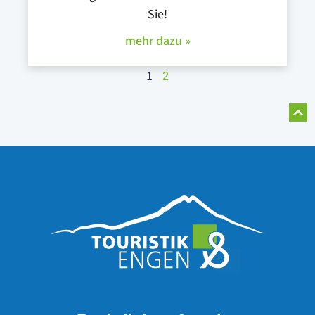
Sie!
mehr dazu »
1
2