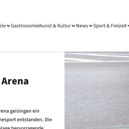
ele
Gastronomie
Kunst & Kultur
News
Sport & Freizeit
– Arena
rena geisingen ein
nesport entstanden. Die
nlage hervorragende