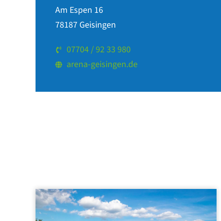
Am Espen 16
78187 Geisingen
07704 / 92 33 980
arena-geisingen.de