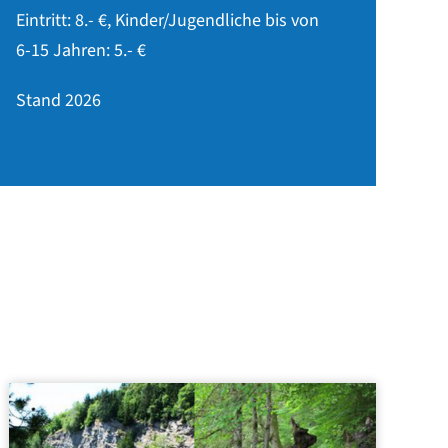
Eintritt: 8.- €, Kinder/Jugendliche bis von
6-15 Jahren: 5.- €
Stand 2026