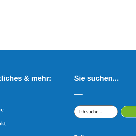
liches & mehr:
Sie suchen...
ie
akt