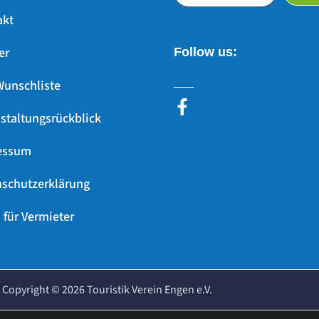
akt
er
Follow us:
Wunschliste
staltungsrückblick
essum
schutzerklärung
 für Vermieter
Copyright ©
2026
Touristik Verein Engen e.V.