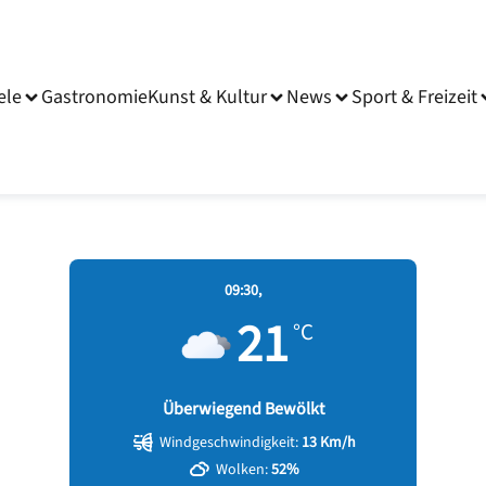
ele
Gastronomie
Kunst & Kultur
News
Sport & Freizeit
09:30,
21
°C
Überwiegend Bewölkt
Windgeschwindigkeit:
13 Km/h
Wolken:
52%