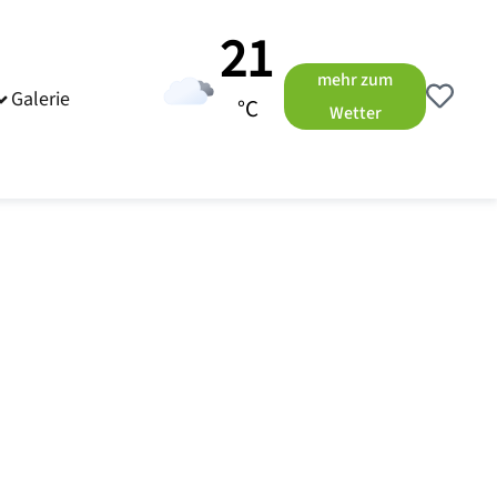
21
mehr zum
Galerie
°C
Wetter