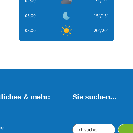
02:00
19
°
/
19
°
05:00
15
°
/
15
°
08:00
20
°
/
20
°
liches & mehr:
Sie suchen...
ie