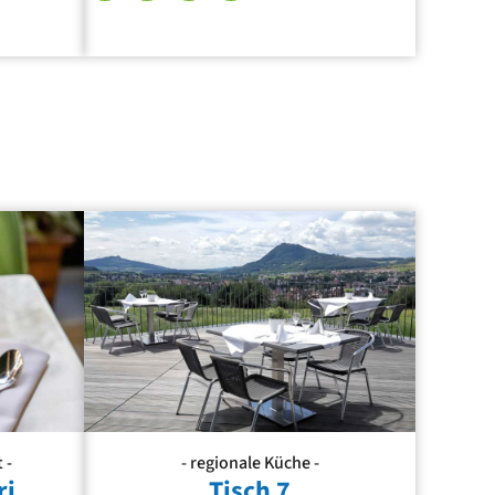
 -
- regionale Küche -
ri
Tisch 7