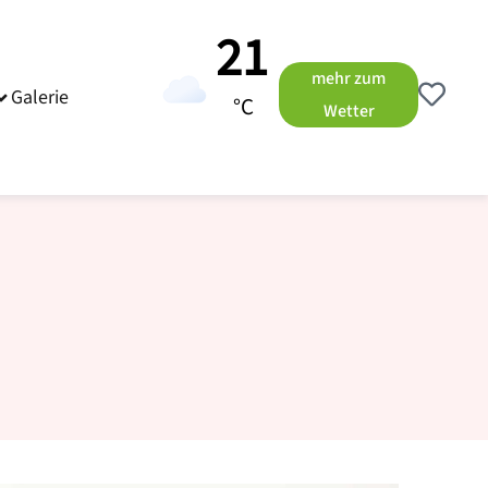
21
mehr zum
Galerie
°C
Wetter