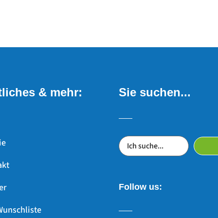
liches & mehr:
Sie suchen...
ie
akt
er
Follow us:
Wunschliste