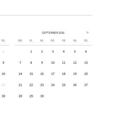
>
SEPTEMBER
2026
SO.
MO.
DI.
MI.
DO.
FR.
SA.
SO.
2
1
2
3
4
5
6
9
7
8
9
10
11
12
13
16
14
15
16
17
18
19
20
23
21
22
23
24
25
26
27
30
28
29
30