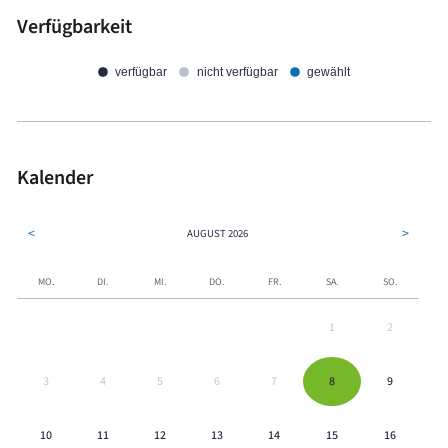
Verfügbarkeit
verfügbar
nicht verfügbar
gewählt
Kalender
<
>
AUGUST
2026
MO.
DI.
MI.
DO.
FR.
SA.
SO.
1
2
3
4
5
6
7
8
9
10
11
12
13
14
15
16