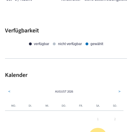
Verfügbarkeit
verfügbar
nicht verfügbar
gewählt
Kalender
<
>
AUGUST
2026
MO.
DI.
MI.
DO.
FR.
SA.
SO.
1
2