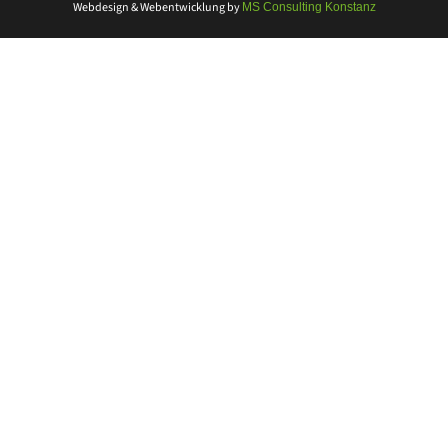
Webdesign & Webentwicklung
by
MS Consulting Konstanz