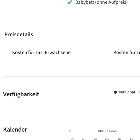
Babybett (ohne Aufpreis)
Preisdetails
Kosten für zus. Erwachsene
Kosten für z
Verfügbarkeit
verfügbar
Kalender
<
AUGUST
2026
MO.
DI.
MI.
DO.
FR.
SA.