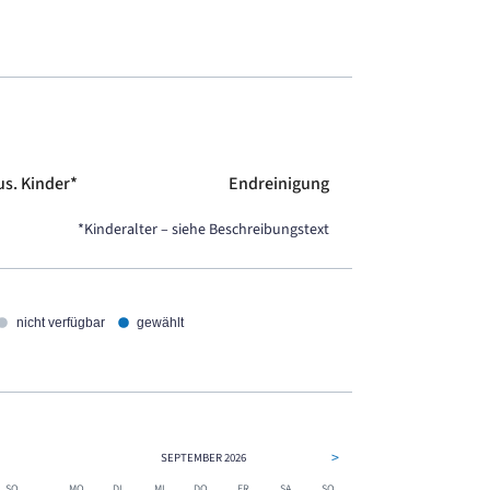
us. Kinder*
Endreinigung
*Kinderalter – siehe Beschreibungstext
nicht verfügbar
gewählt
>
SEPTEMBER
2026
SO.
MO.
DI.
MI.
DO.
FR.
SA.
SO.