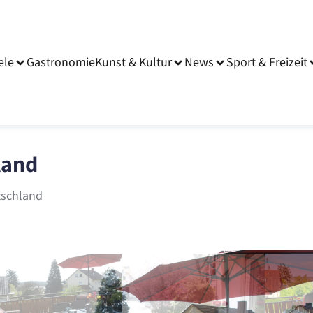
ele
Gastronomie
Kunst & Kultur
News
Sport & Freizeit
land
tschland