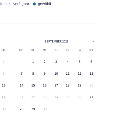
nicht verfügbar
gewählt
>
SEPTEMBER
2026
SO.
MO.
DI.
MI.
DO.
FR.
SA.
SO.
2
1
2
3
4
5
6
9
7
8
9
10
11
12
13
16
14
15
16
17
18
19
20
23
21
22
23
24
25
26
27
30
28
29
30