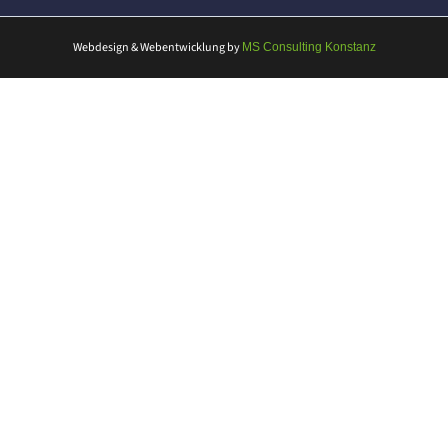
Webdesign & Webentwicklung
by
MS Consulting Konstanz