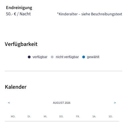
Endreinigung
50.- € / Nacht
*Kinderalter – siehe Beschreibungstext
Verfügbarkeit
verfügbar
nicht verfügbar
gewählt
Kalender
<
>
AUGUST
2026
MO.
DI.
MI.
DO.
FR.
SA.
SO.