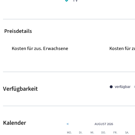
TV
Preisdetails
Kosten für zus. Erwachsene
Kosten für z
Verfügbarkeit
verfügbar
Kalender
<
AUGUST
2026
MO.
DI.
MI.
DO.
FR.
SA.