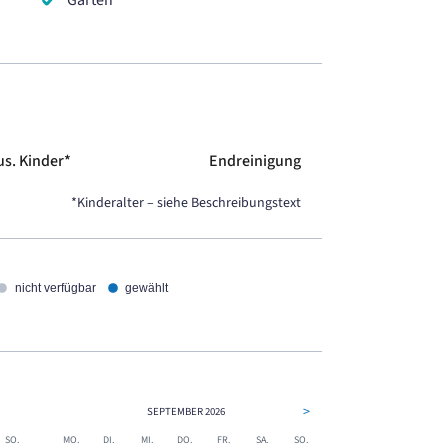
Garten
us. Kinder*
Endreinigung
*Kinderalter – siehe Beschreibungstext
nicht verfügbar
gewählt
>
SEPTEMBER
2026
SO.
MO.
DI.
MI.
DO.
FR.
SA.
SO.