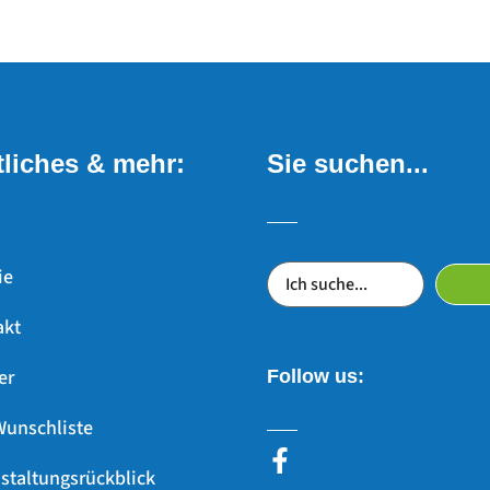
liches & mehr:
Sie suchen...
ie
akt
er
Follow us:
Wunschliste
staltungsrückblick