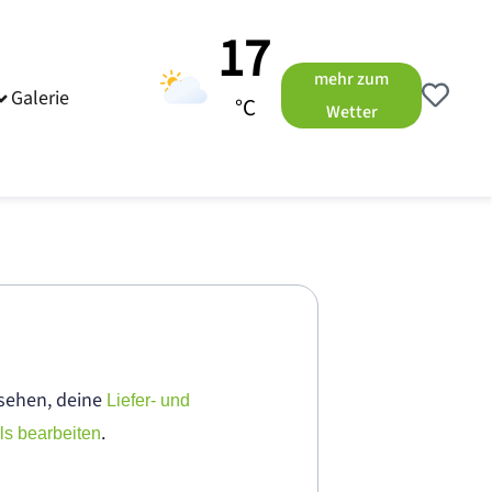
17
mehr zum
Galerie
°C
Wetter
sehen, deine
Liefer- und
.
ls bearbeiten