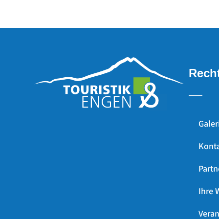
Recht
Galer
Kont
Partn
Ihre 
Veran