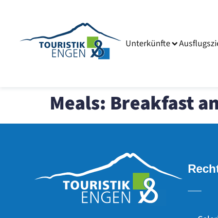
Unterkünfte
Ausflugszi
Meals:
Breakfast a
Recht