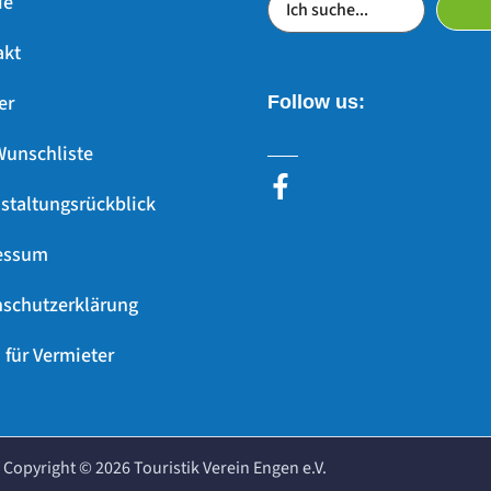
ie
akt
er
Follow us:
Wunschliste
staltungsrückblick
essum
schutzerklärung
 für Vermieter
Copyright ©
2026
Touristik Verein Engen e.V.