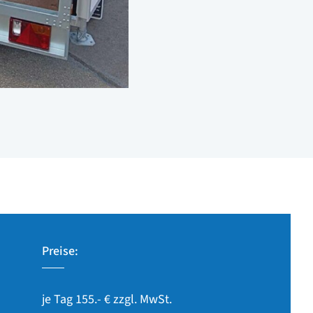
Preise:
je Tag 155.- € zzgl. MwSt.