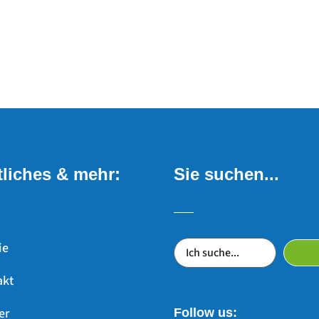
liches & mehr:
Sie suchen...
ie
akt
er
Follow us: