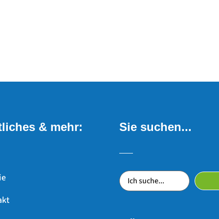
liches & mehr:
Sie suchen...
ie
akt