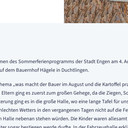
Rahmen des Sommerferienprogramms der Stadt Engen am 4. A
 auf dem Bauernhof Hägele in Duchtlingen.
ema „was macht der Bauer im August und die Kartoffel pra
ltern ging es zuerst zum großen Gehege, da die Ziegen, Sc
erung ging es in die große Halle, wo eine lange Tafel für un
chlechten Wetters in den vergangenen Tagen nicht auf die F
n Halle nebenan stehen würden. Die Kinder waren allesamt be
ter sogar bestiegen werde durfte. In der Fahrzeughalle erkl