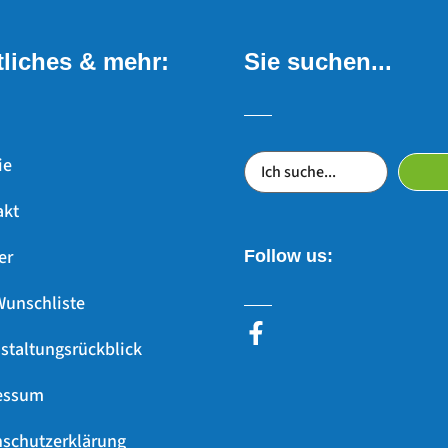
liches & mehr:
Sie suchen...
ie
akt
er
Follow us:
Wunschliste
staltungsrückblick
essum
schutzerklärung