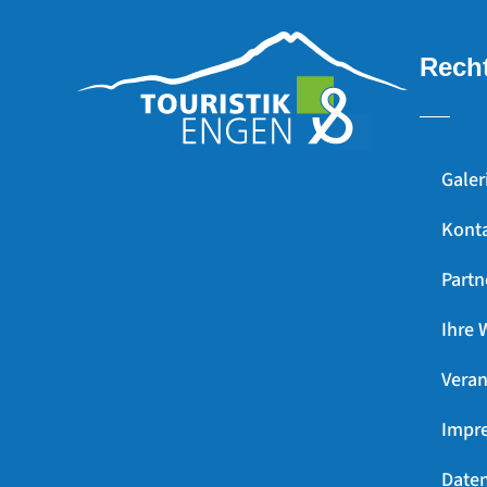
Recht
Galer
Kont
Partn
Ihre 
Veran
Impr
Daten