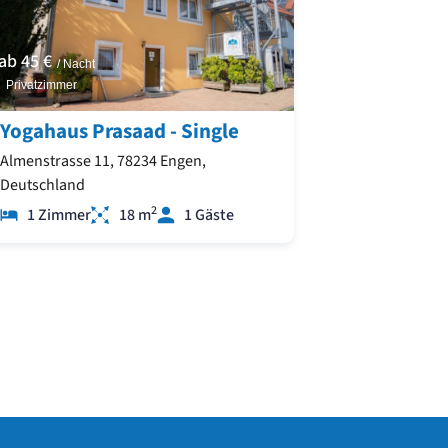
ab
45 €
/ Nacht
Privatzimmer
Yogahaus Prasaad - Single
Almenstrasse 11, 78234 Engen,
Deutschland
2
1 Zimmer
18 m
1 Gäste