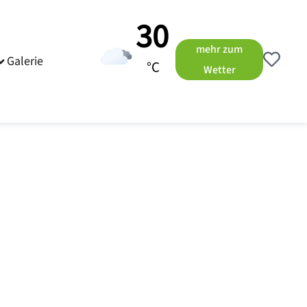
30
mehr zum
Galerie
°C
Wetter