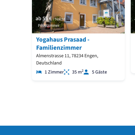
ab
55 €
/ Nacht
Privatzimmer
Yogahaus Prasaad -
Familienzimmer
Almenstrasse 11, 78234 Engen,
Deutschland
2
1 Zimmer
35 m
5 Gäste